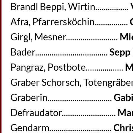
Brandl Beppi, Wirtin................
Afra, Pfarrersköchin................
Girgl, Mesner.........................
Mi
Bader...................................
Sepp
Pangraz, Postbote..................
M
Graber Schorsch, Totengräber
Graberin...............................
Gabi
Defraudator..........................
Mar
Gendarm..............................
Chr