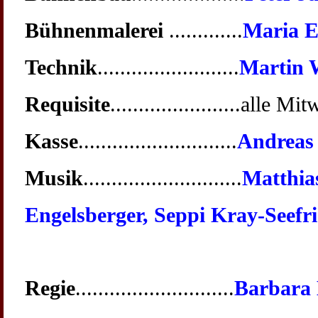
Bühnenmalerei
.............
Maria E
Technik
.........................
Martin
Requisite
.......................
alle Mit
Kasse
............................
Andreas
Musik
............................
Matthia
Engelsberger, Seppi Kray-Seefr
Regie
............................
Barbara