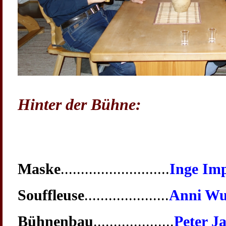
Hinter der Bühne:
Maske
...........................
Inge Imp
Souffleuse
.....................
Anni W
Bühnenbau
....................
Peter J